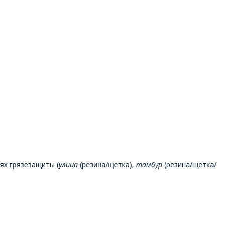
ях грязезащиты (
улица
(резина/щетка),
тамбур
(резина/щетка/