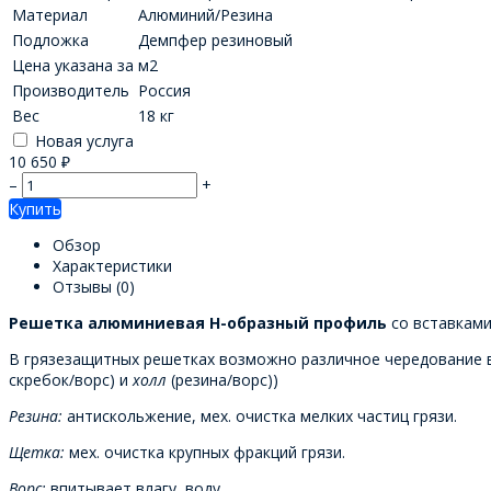
Материал
Алюминий/Резина
Подложка
Демпфер резиновый
Цена указана за
м2
Производитель
Россия
Вес
18 кг
Новая услуга
10 650
₽
–
+
Купить
Обзор
Характеристики
Отзывы
(0)
Решетка алюминиевая Н-образный профиль
со вставками
В грязезащитных решетках возможно различное чередование вс
скребок/ворс) и
холл
(резина/ворс))
Резина:
антискольжение, мех. очистка мелких частиц грязи.
Щетка:
мех. очистка крупных фракций грязи.
Ворс:
впитывает влагу, воду.