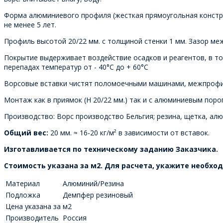
Форма алюминиевого профиля (жесткая прямоугольная конструк
не менее 5 лет.
Профиль высотой 20/22 мм. с толщиной стенки 1 мм. Зазор ме
Покрытие выдерживает воздействие осадков и реагентов, в то
перепадах температур от - 40°С до + 60°С
Ворсовые вставки чистят поломоечными машинами, межпрофил
Монтаж как в приямок (H 20/22 мм.) так и с алюминиевым порог
Производство: Ворс производство Бельгия; резина, щетка, алю
Общий вес:
20 мм. ≈ 16-20 кг/м² в зависимости от вставок.
Изготавливается по техническому заданию Заказчика.
Стоимость указана за м2. Для расчета, укажите необх
Материал
Алюминий/Резина
Подложка
Демпфер резиновый
Цена указана за
м2
Производитель
Россия