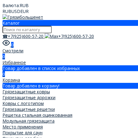
Валюта:
RUB
RUB
USD
EUR
Каталог
☎+7(925)600-57-20
+7(925)600-57-20
0
Смотрели
0
Избранное
Товар добавлен в список избранных
0
Корзина
Товар добавлен в корзину!
Грязезащитные ковры
Грязезащитные дорожки
Ковры с логотипом
Грязезащитные решетки
Решетка стальная оцинкованная
Модульная грязезащита
Место применения
Покрытие для саун