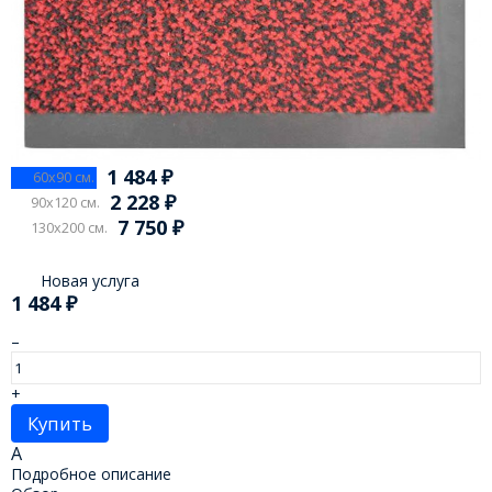
1 484
₽
60x90 см.
2 228
₽
90x120 см.
7 750
₽
130x200 см.
Новая услуга
1 484
₽
–
+
Купить
A
Подробное описание