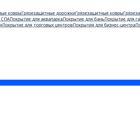
вые ковры
Грязезащитные дорожки
Грязезащитные ковры
Грязез
 СПА
Покрытие для аквапарка
Покрытие для бань
Покрытие для г
н
Покрытие для торговых центров
Покрытия для бизнес-центра
П