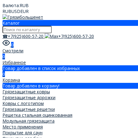
Валюта:
RUB
RUB
USD
EUR
Каталог
☎+7(925)600-57-20
+7(925)600-57-20
0
Смотрели
0
Избранное
Товар добавлен в список избранных
0
Корзина
Товар добавлен в корзину!
Грязезащитные ковры
Грязезащитные дорожки
Ковры с логотипом
Грязезащитные решетки
Решетка стальная оцинкованная
Модульная грязезащита
Место применения
Покрытие для саун