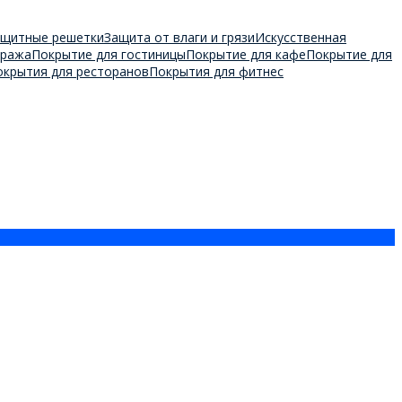
ащитные решетки
Защита от влаги и грязи
Искусственная
аража
Покрытие для гостиницы
Покрытие для кафе
Покрытие для
окрытия для ресторанов
Покрытия для фитнес