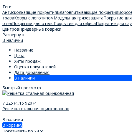
Теги:
Антискользящие покрытия
Влаговпитывающие покрытия
Ворсо
трава
Ковры с логотипом
Модульная грязезащита
Покрытие для
отел
Покрытие для отеля
Покрытие для офиса
Покрытие для сау
центров
Придверные коврики
Развернуть
В наличии
Название
Цена
Хиты продаж
Оценка покупателей
Дата добавления
В наличии
Быстрый просмотр
7 225
₽
...
15 920
₽
Решетка стальная оцинкованная
В наличии
В корзину
Показывать по