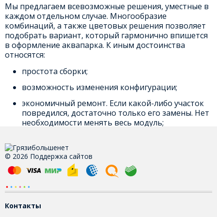
Мы предлагаем всевозможные решения, уместные в
каждом отдельном случае. Многообразие
комбинаций, а также цветовых решения позволяет
подобрать вариант, который гармонично впишется
в оформление аквапарка. К иным достоинства
относятся:
простота сборки;
возможность изменения конфигурации;
экономичный ремонт. Если какой-либо участок
повредился, достаточно только его замены. Нет
необходимости менять весь модуль;
неприхотливый уход;
многовариантность крепления (например, в
© 2026 Поддержка сайтов
приямок, с помощью защитных алюминиевых
порогов или свободный настил);
высокая прочность и устойчивость к
атмосферному влиянию.
Контакты
Наше покрытие для бассейнов соответствует