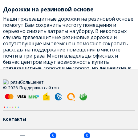
Дорожки на резиновой основе
Наши грязезащитные дорожки на резиновой основе
помогут Вам сохранить чистоту помещения и
серьезно снизить затраты на уборку. В некоторых
случаях грязезащитные резиновые дорожки и
сопутствующие им элементы помогают сократить
расходы на поддержание помещения в чистоте
почти в три раза. Многи владельцы офисных и
бизнес центров ищут возможность купить
грязезащитные дорожки недорого, но дешевизна в
данном случае не лучший показатель.
Грязезащитная ковровая дорожка
© 2026 Поддержка сайтов
Качественная грязезащитная ковровая дорожка
должна сохранять респектабельный вид и форму на
протяжении всего сезона грязи, а может быть и двух.
Кроме того мы имеем возможность нанести логотип
Вашей фирмы на любые рулонные грязезащитные
Контакты
дорожки присутствующие в нашем ассортименте.
Работаем как с розничными покупателями, так и с
0
0
оптовиками. Заказывайте грязезащитные покрытия