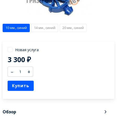
10 мм., синий
14 мм., синий
20 мм., синий
Новая услуга
3 300
₽
–
+
Купить
Обзор